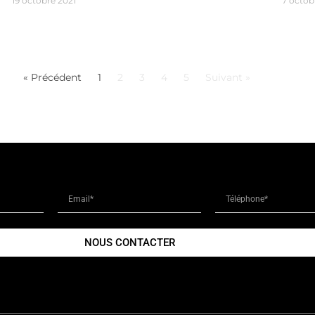
19 octobre 2021
7 octob
« Précédent
1
2
3
4
5
Suivant »
NOUS CONTACTER