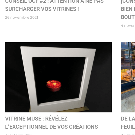
CONSEIL OCF #2 : ATTENTION À NE PAS
[CONS
SURCHARGER VOS VITRINES !
BIEN
BOUT
26 novembre 2021
4 nove
VITRINE MUSE : RÉVÉLEZ
DE LA
L’EXCEPTIONNEL DE VOS CRÉATIONS
FEUI