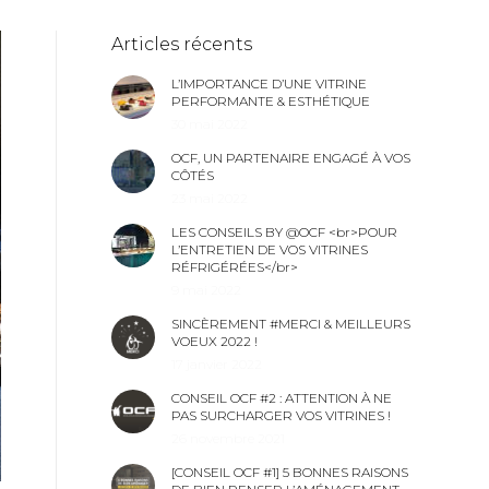
Articles récents
L’IMPORTANCE D’UNE VITRINE
PERFORMANTE & ESTHÉTIQUE
30 mai 2022
OCF, UN PARTENAIRE ENGAGÉ À VOS
CÔTÉS
23 mai 2022
LES CONSEILS BY @OCF <br>POUR
L’ENTRETIEN DE VOS VITRINES
RÉFRIGÉRÉES</br>
9 mai 2022
SINCÈREMENT #MERCI & MEILLEURS
VOEUX 2022 !
17 janvier 2022
CONSEIL OCF #2 : ATTENTION À NE
PAS SURCHARGER VOS VITRINES !
26 novembre 2021
[CONSEIL OCF #1] 5 BONNES RAISONS