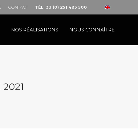
E
CONTACT
TÉL. 33 (0) 251 485 500
NOS RÉALISATIONS
NOUS CONNAÎTRE
 2021